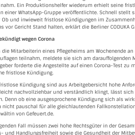
ilnahm. Ein Produktionshelfer wiederum erhielt seine fris
n einer WhatsApp-Gruppe veröffentlichte. Schnell stellt 
 Ob und inwieweit fristlose Kündigungen im Zusammenha
s vor Gericht Stand halten, erklärt die Berliner CODUKA 
 gekündigt wegen Corona
die Mitarbeiterin eines Pflegeheims am Wochenende an e
uflagen teilnahm, meldete sie sich am darauffolgenden 
tgeber forderte die Angestellte auf einen Corona-Test zu 
ine fristlose Kündigung.
 fristlose Kündigung sind aus Arbeitgebersicht hohe Anf
lleicht nachvollziehbar und verständlich klingt, lässt sic
en. Denn ob eine ausgesprochene Kündigung sich als wirk
h nicht pauschal für alle gleichlautenden Fallkonstellatio
wältin von Gefeuert.de.
egenden Fall müssen zwei hohe Rechtsgüter in der Gesam
- und Handlungsfreiheit sowie die Gesundheit der Mitbe