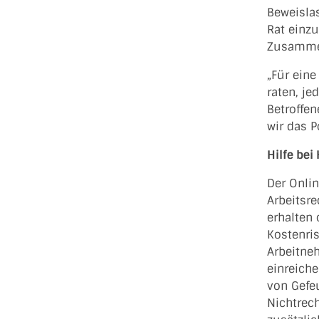
Beweisla
Rat einzu
Zusammen
„Für eine
raten, j
Betroffe
wir das P
Hilfe bei
Der Onli
Arbeitsr
erhalten
Kostenris
Arbeitne
einreich
von Gefe
Nichtrech