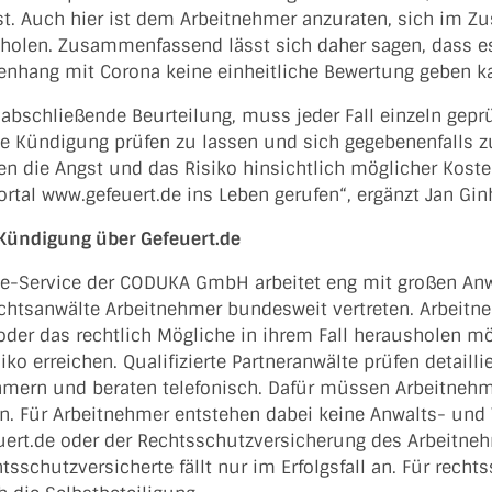
st. Auch hier ist dem Arbeitnehmer anzuraten, sich im 
holen. Zusammenfassend lässt sich daher sagen, dass es 
hang mit Corona keine einheitliche Bewertung geben k
 abschließende Beurteilung, muss jeder Fall einzeln gepr
ede Kündigung prüfen zu lassen und sich gegebenenfall
nen die Angst und das Risiko hinsichtlich möglicher Kos
ortal www.gefeuert.de ins Leben gerufen“, ergänzt Jan Gin
 Kündigung über Gefeuert.de
ne-Service der CODUKA GmbH arbeitet eng mit großen An
echtsanwälte Arbeitnehmer bundesweit vertreten. Arbeit
 oder das rechtlich Mögliche in ihrem Fall herausholen m
iko erreichen. Qualifizierte Partneranwälte prüfen detaill
hmern und beraten telefonisch. Dafür müssen Arbeitnehme
en. Für Arbeitnehmer entstehen dabei keine Anwalts- und
uert.de oder der Rechtsschutzversicherung des Arbeitne
tsschutzversicherte fällt nur im Erfolgsfall an. Für rec