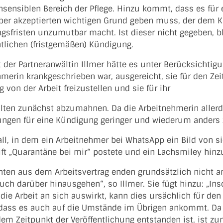
sensiblen Bereich der Pflege. Hinzu kommt, dass es für
ber akzeptierten wichtigen Grund geben muss, der dem 
gsfristen unzumutbar macht. Ist dieser nicht gegeben, b
ntlichen (fristgemäßen) Kündigung.
 der Partneranwältin Illmer hätte es unter Berücksichtig
hmerin krankgeschrieben war, ausgereicht, sie für den Ze
 von der Arbeit freizustellen und sie für ihr
lten zunächst abzumahnen. Da die Arbeitnehmerin allerdi
ungen für eine Kündigung geringer und wiederum anders z
ll, in dem ein Arbeitnehmer bei WhatsApp ein Bild von s
ft „Quarantäne bei mir“ postete und ein Lachsmiley hinz
chten aus dem Arbeitsvertrag enden grundsätzlich nicht a
ch darüber hinausgehen“, so Illmer. Sie fügt hinzu: „In
die Arbeit an sich auswirkt, kann dies ursächlich für d
, dass es auch auf die Umstände im Übrigen ankommt. Da 
dem Zeitpunkt der Veröffentlichung entstanden ist, ist z