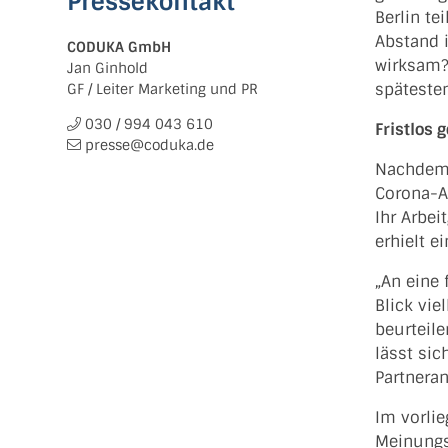
Pressekontakt
Berlin te
Abstand i
CODUKA GmbH
wirksam?
Jan Ginhold
spätesten
GF / Leiter Marketing und PR
030 / 994 043 610
Fristlos
presse@coduka.de
Nachdem 
Corona-A
Ihr Arbei
erhielt e
„An eine
Blick vie
beurteil
lässt sic
Partneran
Im vorli
Meinungs