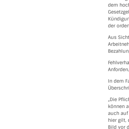
dem hoch
Gesetzge
Kündigun
der orde
Aus Sicht
Arbeitne
Bezahlung
Fehlverha
Anforder
In dem Fa
Überschri
„Die Pfli
können au
auch auf 
hier gilt
Bild vor 