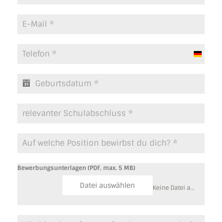
G
e
r
m
a
n
y
+
4
9
Bewerbungsunterlagen (PDF, max. 5 MB)
Datei auswählen
Keine Datei ausgewählt