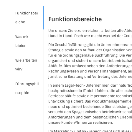
Funktionsber
Funktionsbereiche
eiche
KARRIERE
Um unsere Ziele zu erreichen, arbeiten alle Abt
Hand in Hand. Doch wer macht was bei der Cod
Was wir
Die Geschäftsführung gibt die Unternehmenszie
bieten
Strategie sowie den Aufbau der Organisation vor
für eine ordnungsgemäße Buchführung. Die Ve
Wie arbeiten
organisiert und sichert unsere betriebswirtscha
Abläufe. Dies umfasst neben den Anforderunge
wir?
Rechnungswesen und Personalmanagement, au
juristische Beratung und Vertretung des Unter
Führungsphil
In einem Legal-Tech-Unternehmen darf natürli
hochprofessionelle IT nicht fehlen, die alle tec
osophie
Betriebsabläufe sowie die permanente technisc
Entwicklung sichert. Das Produktmanagement e
neue und optimiert bestehende Dienstleistunge
versucht den Spagat zwischen betriebswirtschaf
Anforderungen und dem bestmöglichen Erlebni
unsere Kunden*Innen zu realisieren.
Im Marketing- und PR-Bereich dreht sich alles