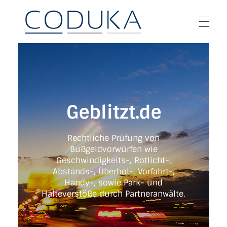
UNTERNEHMEN
CODUKA GmbH
Geblitzt.de
Über uns
ANGEBOTE
Geblitzt.de
Das Team
Rechtliche Prüfung von
PARTNER
Geblitzt.de
Bußgeldvorwürfen wie
Geschwindigkeits-, Rotlicht-,
Abstands-, Überhol-, Vorfahrt-,
Gefeuert.de
Handy-, sowie Park- und
PRESSE
Halteverstöße durch Partneranwälte.
Beschuldigt.de
NEWS