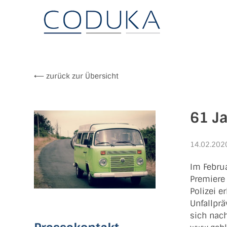
CODUKA GmbH
Geblitzt.de
⟵ zurück zur Übersicht
61 Ja
14.02.202
Im Februa
Premiere 
Polizei e
Unfallpr
sich nac