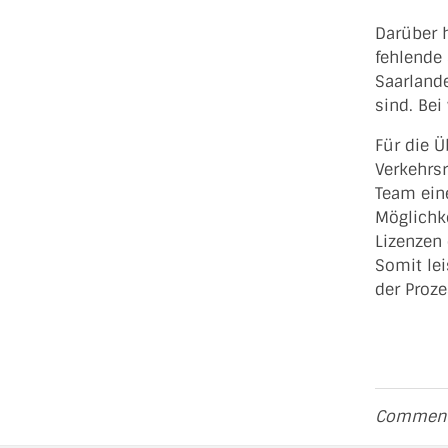
Darüber 
fehlende
Saarland
sind. Bei
Für die 
Verkehrsr
Team eine
Möglichke
Lizenzen 
Somit le
der Proze
Comments