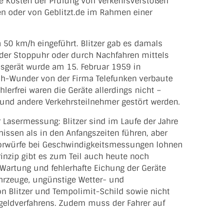
Die Kosten der Prüfung von Verkehrsverstößen
n oder von Geblitzt.de im Rahmen einer
 50 km/h eingeführt. Blitzer gab es damals
der Stoppuhr oder durch Nachfahren mittels
ssgerät wurde am 15. Februar 1959 in
ch-Wunder von der Firma Telefunken verbaute
lerfrei waren die Geräte allerdings nicht –
und andere Verkehrsteilnehmer gestört werden.
r Lasermessung: Blitzer sind im Laufe der Jahre
ssen als in den Anfangszeiten führen, aber
 Vorwürfe bei Geschwindigkeitsmessungen lohnen
inzip gibt es zum Teil auch heute noch
 Wartung und fehlerhafte Eichung der Geräte
Fahrzeuge, ungünstige Wetter- und
n Blitzer und Tempolimit-Schild sowie nicht
ußgeldverfahrens. Zudem muss der Fahrer auf