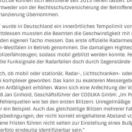
tzt.de können sich Betroffene seit 2013 helfen lassen. 
ntweder von der Rechtsschutzversicherung der Betroffene
inanzierung übernommen.
 wurde in Deutschland ein innerörtliches Tempolimit von
tattdessen mussten die Beamten die Geschwindigkeit mit 
 den eigenen Tacho messen. Das erste offizielle Radarme
n-Westfalen in Betrieb genommen. Die damaligen Highte
lizeifahrzeugen, sodass mobil geblitzt werden konnte. Feh
die Funksignale der Radarfallen doch durch Gegenstände 
ch, ob mobil oder stationär, Radar-, Lichtschranken- ode
h komplexer geworden. Das kann zu exakteren Messergebni
en Anfälligkeit erhöhen. Wann sich eine Anfechtung der
iß Jan Ginhold, Geschäftsführer der CODUKA GmbH: „Im Pr
Fehlerquellen wie bei den ersten Blitzern. Unregelmäßige
r ein Beispiel. Auch das gleichzeitige Blitzen mehrerer 
gsbedingungen, der nicht korrekt eingehaltene Abstand vo
ene Fristen führen nicht selten zur Einstellung eines B
erfoto eindeutig identifizierbar sein.“