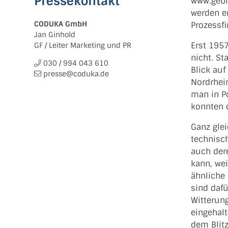
Pressekontakt
www.gebli
werden e
CODUKA GmbH
Prozessf
Jan Ginhold
Erst 1957
GF / Leiter Marketing und PR
nicht. S
030 / 994 043 610
Blick auf
presse@coduka.de
Nordrhei
man in Po
konnten 
Ganz glei
technisc
auch der
kann, we
ähnliche 
sind dafü
Witterun
eingehalt
dem Blitz